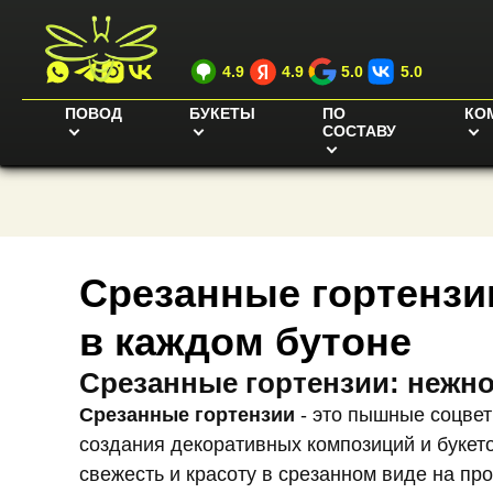
4.9
4.9
5.0
5.0
ПОВОД
БУКЕТЫ
ПО
КО
СОСТАВУ
Срезанные гортензи
в каждом бутоне
Срезанные гортензии: нежно
Срезанные гортензии
- это пышные соцвет
создания декоративных композиций и букет
свежесть и красоту в срезанном виде на пр