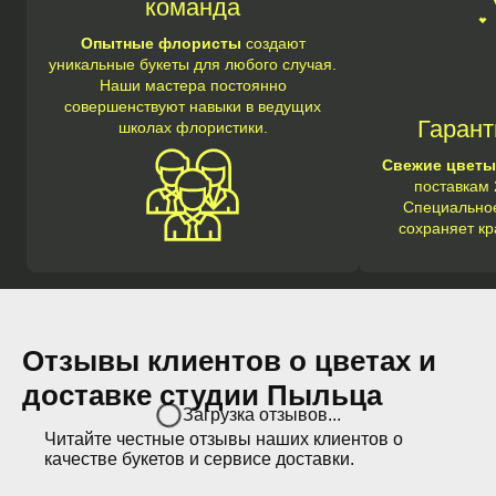
команда
Опытные флористы
создают
уникальные букеты для любого случая.
Наши мастера постоянно
совершенствуют навыки в ведущих
Гарант
школах флористики.
Свежие цветы
поставкам 
Специальное
сохраняет кр
Отзывы клиентов о цветах и
доставке студии Пыльца
Загрузка отзывов...
Читайте честные отзывы наших клиентов о
качестве букетов и сервисе доставки.