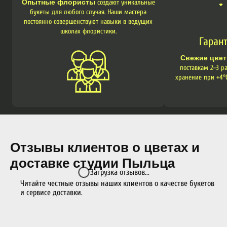
Опытные флористы
создают уникальные
букеты для любого случая. Наши мастера
постоянно совершенствуют навыки в ведущих
школах флористики.
Гаран
Свежие цве
поставкам 2–3 р
хранение при +4°C
Отзывы клиентов о цветах и
доставке студии Пыльца
Загрузка отзывов...
Читайте честные отзывы наших клиентов о качестве букетов
и сервисе доставки.