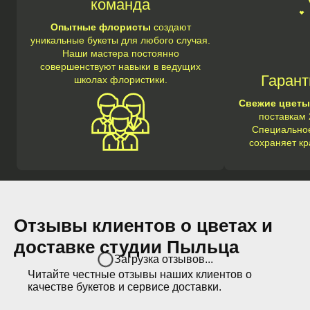
команда
Опытные флористы
создают
уникальные букеты для любого случая.
Наши мастера постоянно
совершенствуют навыки в ведущих
Гарант
школах флористики.
Свежие цветы
поставкам 
Специальное
сохраняет кр
Отзывы клиентов о цветах и
доставке студии Пыльца
Загрузка отзывов...
Читайте честные отзывы наших клиентов о
качестве букетов и сервисе доставки.