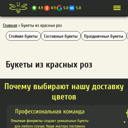
4.9
4.9
5.0
5.0
Главная
>
Букеты из красных роз
Стойкие букеты
Составные букеты
Праздничные букеты
Букеты из красных роз
Почему выбирают нашу доставку
цветов
Профессиональная команда
Опытные флористы
создают уникальные букеты
для любого случая. Наши мастера постоянно