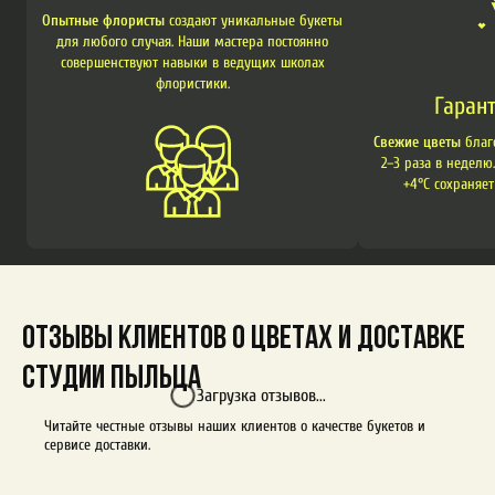
Опытные флористы
создают уникальные букеты
для любого случая. Наши мастера постоянно
совершенствуют навыки в ведущих школах
флористики.
Гаран
Свежие цветы
благ
2–3 раза в неделю
+4°C сохраняет
Отзывы клиентов о цветах и доставке
студии Пыльца
Загрузка отзывов...
Читайте честные отзывы наших клиентов о качестве букетов и
сервисе доставки.