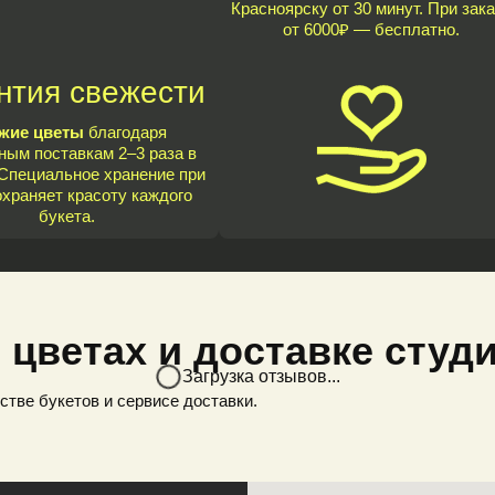
Красноярску от 30 минут. При зака
от 6000₽ — бесплатно.
нтия свежести
жие цветы
благодаря
ным поставкам 2–3 раза в
Специальное хранение при
охраняет красоту каждого
букета.
 цветах и доставке студ
Загрузка отзывов...
стве букетов и сервисе доставки.