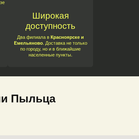
зе
Широкая
доступность
Два филиала в
Красноярске и
Емельяново
. Доставка не только
по городу, но и в ближайшие
населенные пункты.
ии Пыльца