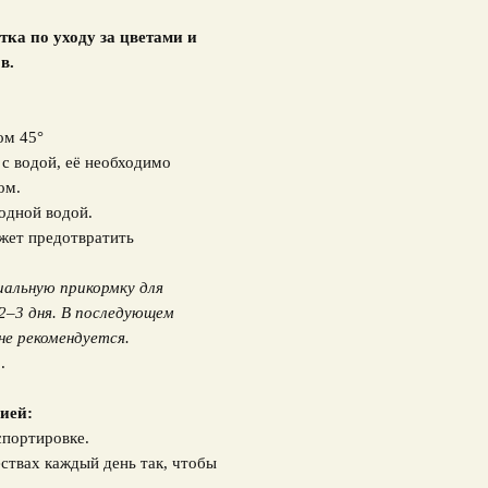
тка по уходу за цветами и
в.
ом 45°
у с водой, её необходимо
ом.
лодной водой.
жет предотвратить
иальную прикормку для
2–3 дня. В последующем
не рекомендуется.
.
ией:
спортировке.
ствах каждый день так, чтобы