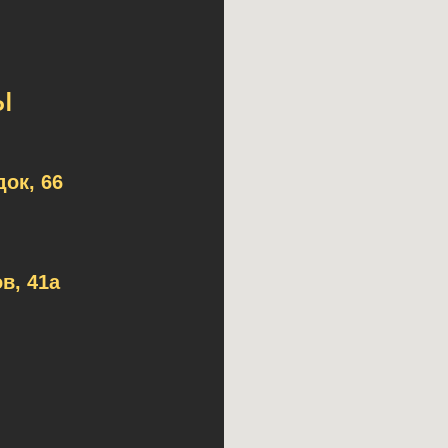
ы
ок, 66
в, 41а