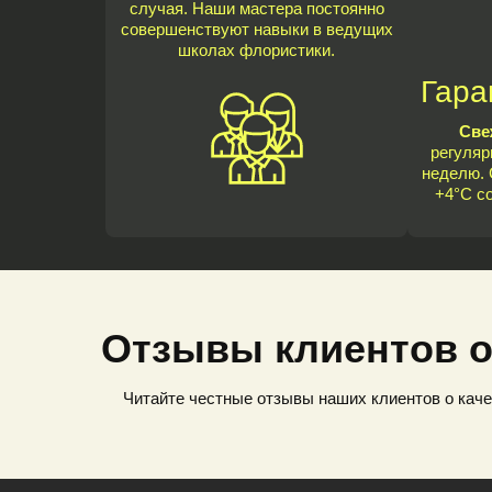
случая. Наши мастера постоянно
совершенствуют навыки в ведущих
школах флористики.
Гара
Све
регуляр
неделю. 
+4°C с
Отзывы клиентов о
Читайте честные отзывы наших клиентов о каче