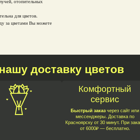
 лучей, отопительных
тельна для цветов.
ду за цветами Вы можете
нашу доставку цветов
Комфортный
сервис
Быстрый заказ
через сайт или
мессенджеры. Доставка по
Красноярску от 30 минут. При зака
от 6000₽ — бесплатно.