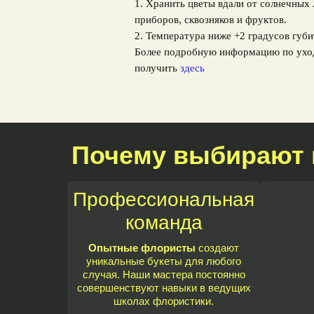
1. Хранить цветы вдали от солнечных
приборов, сквозняков и фруктов.
2. Температура ниже +2 градусов губи
Более подробную информацию по ухо
получить
здесь
Почему выбирают 
Профессиональная
команда
Опытные флористы
создают
уникальные букеты для любого
случая. Наши мастера постоянно
совершенствуют навыки в ведущих
школах флористики.