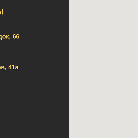
ы
ок, 66
в, 41а