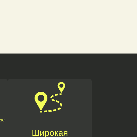
зе
Широкая