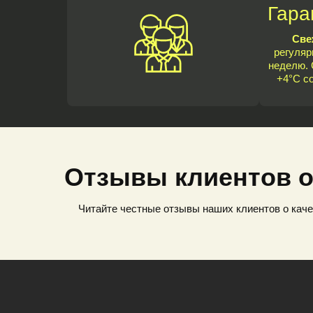
Гара
Све
регуляр
неделю. 
+4°C с
Отзывы клиентов о
Читайте честные отзывы наших клиентов о каче