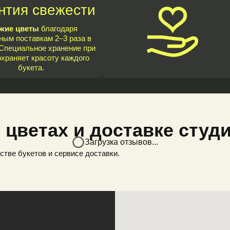
нтия свежести
жие цветы
благодаря
ным поставкам 2–3 раза в
Специальное хранение при
охраняет красоту каждого
букета.
 цветах и доставке студ
Загрузка отзывов...
стве букетов и сервисе доставки.