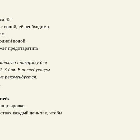
ом 45°
у с водой, её необходимо
ом.
лодной водой.
жет предотвратить
иальную прикормку для
2–3 дня. В последующем
не рекомендуется.
.
ией:
спортировке.
ствах каждый день так, чтобы