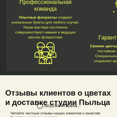
Профессиональная
команда
Опытные флористы
создают
уникальные букеты для любого случая.
Наши мастера постоянно
совершенствуют навыки в ведущих
Гарант
школах флористики.
Свежие цветы
поставкам 
Специальное
сохраняет кр
Отзывы клиентов о цветах
и доставке студии Пыльца
Загрузка отзывов...
Читайте честные отзывы наших клиентов о качестве