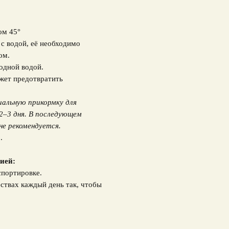
ом 45°
у с водой, её необходимо
ом.
лодной водой.
жет предотвратить
иальную прикормку для
2–3 дня. В последующем
не рекомендуется.
.
ией:
спортировке.
ствах каждый день так, чтобы