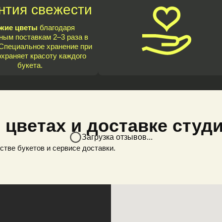
нтия свежести
жие цветы
благодаря
ным поставкам 2–3 раза в
Специальное хранение при
охраняет красоту каждого
букета.
 цветах и доставке студ
Загрузка отзывов...
стве букетов и сервисе доставки.