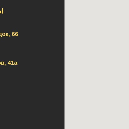
ы
ок, 66
в, 41а