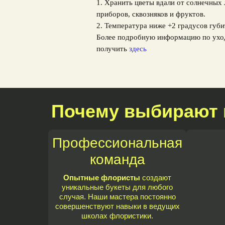
1. Хранить цветы вдали от солнечных
приборов, сквозняков и фруктов.
2. Температура ниже +2 градусов губи
Более подробную информацию по ухо
получить
здесь
Почему выбирают 
Профессиональная
команда
Опытные флористы
создают
уникальные букеты для любого
случая. Наши мастера постоянно
совершенствуют навыки в ведущих
школах флористики.