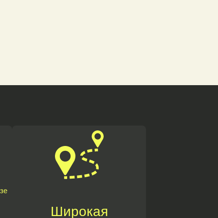
зе
Широкая