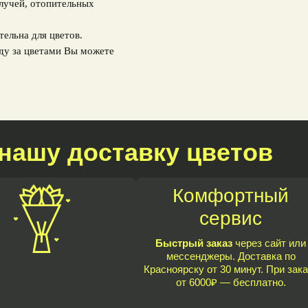
 лучей, отопительных
тельна для цветов.
ду за цветами Вы можете
нашу доставку цветов
Комфортный
сервис
Быстрый заказ
через сайт или
мессенджеры. Доставка по
Красноярску от 30 минут. При зака
от 6000₽ — бесплатно.