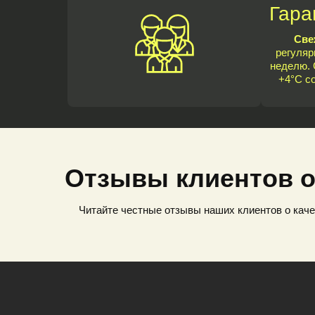
Гара
Све
регуляр
неделю. 
+4°C с
Отзывы клиентов о
Читайте честные отзывы наших клиентов о каче