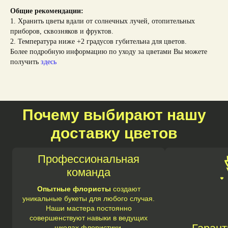
Общие рекомендации:
1. Хранить цветы вдали от солнечных лучей, отопительных
приборов, сквозняков и фруктов.
2. Температура ниже +2 градусов губительна для цветов.
Более подробную информацию по уходу за цветами Вы можете
получить
здесь
Почему выбирают нашу
доставку цветов
Профессиональная
команда
Опытные флористы
создают
уникальные букеты для любого случая.
Наши мастера постоянно
совершенствуют навыки в ведущих
школах флористики.