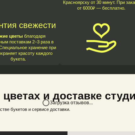
Красноярску от 30 минут. При зака
от 6000₽ — бесплатно.
нтия свежести
жие цветы
благодаря
ным поставкам 2–3 раза в
Специальное хранение при
охраняет красоту каждого
букета.
 цветах и доставке студ
Загрузка отзывов...
стве букетов и сервисе доставки.