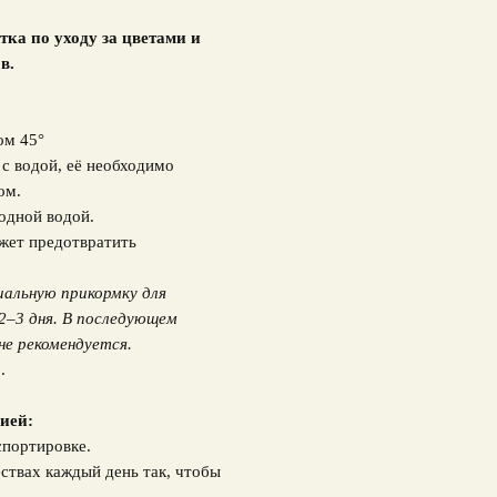
тка по уходу за цветами и
в.
ом 45°
у с водой, её необходимо
ом.
лодной водой.
жет предотвратить
иальную прикормку для
2–3 дня. В последующем
не рекомендуется.
.
ией:
спортировке.
ствах каждый день так, чтобы