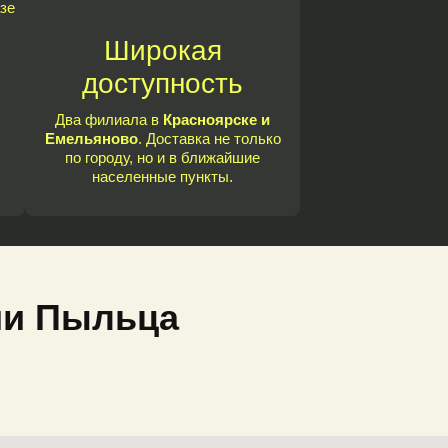
зе
Широкая
доступность
Два филиала в
Красноярске и
Емельяново
. Доставка не только
по городу, но и в ближайшие
населенные пункты.
ии Пыльца