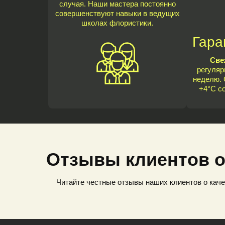
случая. Наши мастера постоянно
совершенствуют навыки в ведущих
школах флористики.
Гара
Све
регуляр
неделю. 
+4°C с
Отзывы клиентов о
Читайте честные отзывы наших клиентов о каче