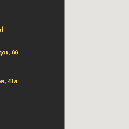
ы
ок, 66
в, 41а