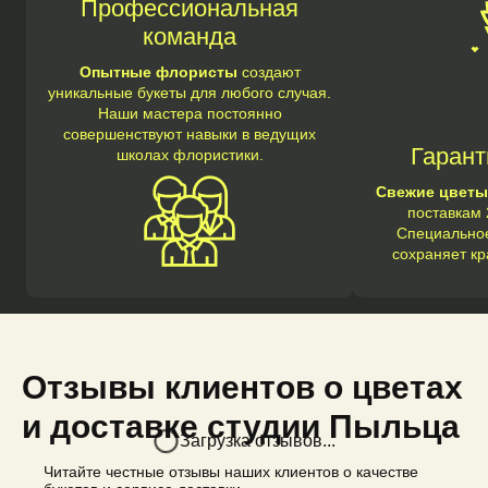
Профессиональная
команда
Опытные флористы
создают
уникальные букеты для любого случая.
Наши мастера постоянно
совершенствуют навыки в ведущих
Гарант
школах флористики.
Свежие цветы
поставкам 
Специальное
сохраняет кр
Отзывы клиентов о цветах
и доставке студии Пыльца
Загрузка отзывов...
Читайте честные отзывы наших клиентов о качестве