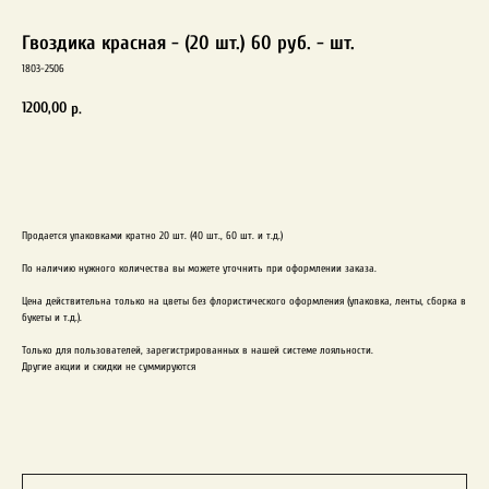
Гвоздика красная - (20 шт.) 60 руб. - шт.
1803-2506
1200,00
р.
Заказать
Продается упаковками кратно 20 шт. (40 шт., 60 шт. и т.д.)
По наличию нужного количества вы можете уточнить при оформлении заказа.
Цена действительна только на цветы без флористического оформления (упаковка, ленты, сборка в
букеты и т.д.).
Только для пользователей, зарегистрированных в нашей системе лояльности.
Другие акции и скидки не суммируются