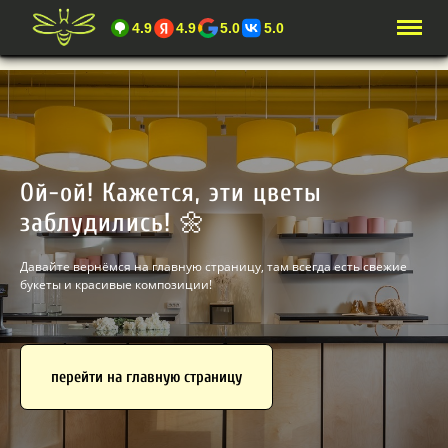
4.9
4.9
5.0
5.0
Ой-ой! Кажется, эти цветы
заблудились! 🌼
Давайте вернёмся на главную страницу, там всегда есть свежие
букеты и красивые композиции!
перейти на главную страницу