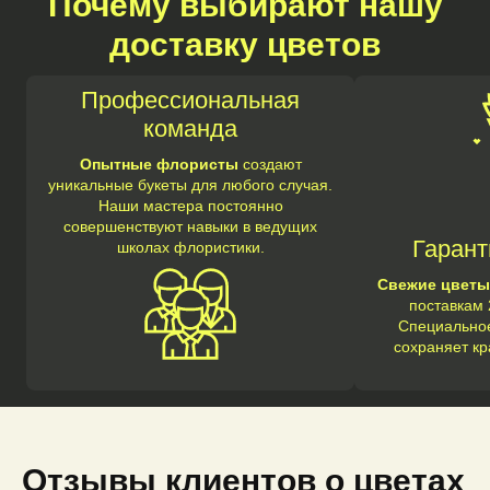
Почему выбирают нашу
доставку цветов
Профессиональная
команда
Опытные флористы
создают
уникальные букеты для любого случая.
Наши мастера постоянно
совершенствуют навыки в ведущих
Гарант
школах флористики.
Свежие цветы
поставкам 
Специальное
сохраняет кр
Отзывы клиентов о цветах