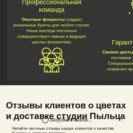
Профессиональная
команда
Опытные флористы
создают
уникальные букеты для любого случая.
Наши мастера постоянно
совершенствуют навыки в ведущих
Гарант
школах флористики.
Свежие цветы
поставкам 
Специальное
сохраняет кр
Отзывы клиентов о цветах
и доставке студии Пыльца
Загрузка отзывов...
Читайте честные отзывы наших клиентов о качестве
букетов и сервисе доставки.