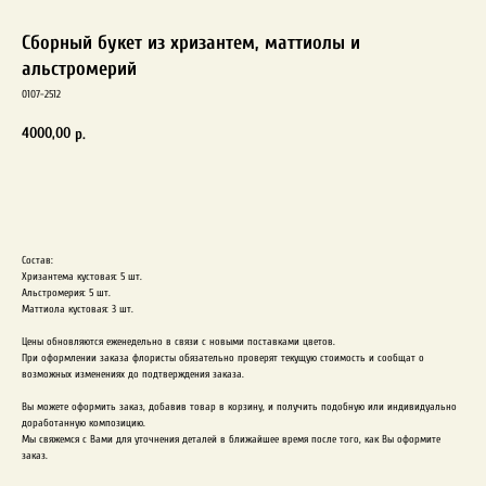
Сборный букет из хризантем, маттиолы и
альстромерий
0107-2512
4000,00
р.
Заказать
Состав:
Хризантема кустовая: 5 шт.
Альстромерия: 5 шт.
Маттиола кустовая: 3 шт.
Цены обновляются еженедельно в связи с новыми поставками цветов.
При оформлении заказа флористы обязательно проверят текущую стоимость и сообщат о
возможных изменениях до подтверждения заказа.
Вы можете оформить заказ, добавив товар в корзину, и получить подобную или индивидуально
доработанную композицию.
Мы свяжемся с Вами для уточнения деталей в ближайшее время после того, как Вы оформите
заказ.