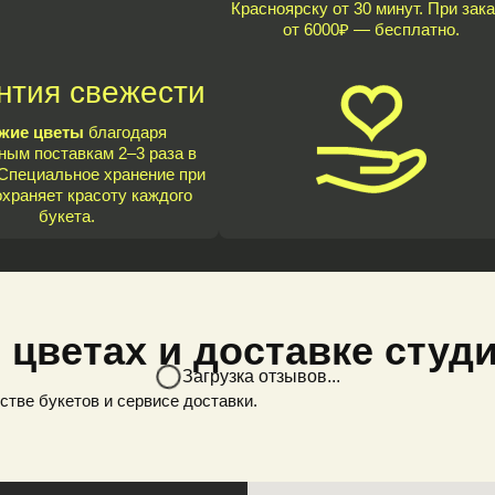
Красноярску от 30 минут. При зака
от 6000₽ — бесплатно.
нтия свежести
жие цветы
благодаря
ным поставкам 2–3 раза в
Специальное хранение при
охраняет красоту каждого
букета.
 цветах и доставке студ
Загрузка отзывов...
стве букетов и сервисе доставки.