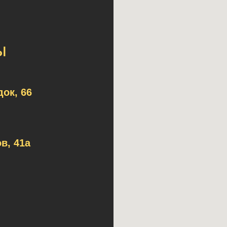
ы
ок, 66
в, 41а