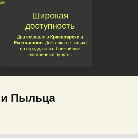
зе
Широкая
доступность
Два филиала в
Красноярске и
Емельяново
. Доставка не только
по городу, но и в ближайшие
населенные пункты.
ии Пыльца