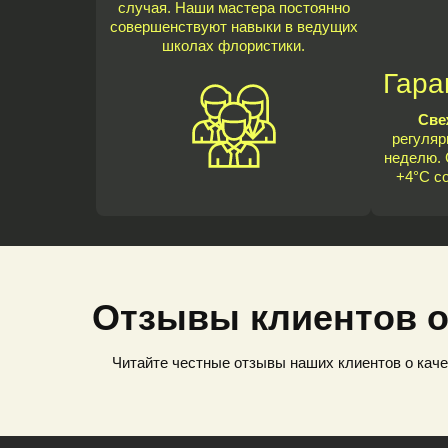
случая. Наши мастера постоянно
совершенствуют навыки в ведущих
школах флористики.
Гара
Све
регуляр
неделю. 
+4°C с
Отзывы клиентов о
Читайте честные отзывы наших клиентов о каче