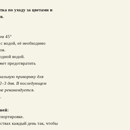
тка по уходу за цветами и
в.
ом 45°
у с водой, её необходимо
ом.
лодной водой.
жет предотвратить
иальную прикормку для
2–3 дня. В последующем
не рекомендуется.
.
ией:
спортировке.
ствах каждый день так, чтобы